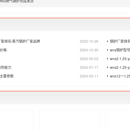
WNS燃气锅炉完成发货
厂家排名/蒸汽锅炉厂家品牌
2020-10-26
锅炉厂家排名
锅炉价格
2024-10-30
wns锅炉型
2024-05-03
wns2-1.2
.q供热能力
2024-07-17
wns2-1.2
炉主要参数
2024-03-11
wns12一1