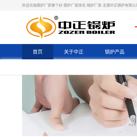
欢迎光临锅炉厂家哪个好-锅炉厂家排名-锅炉厂家-无锡中正锅炉有限公
首页
关于中正
锅炉产品