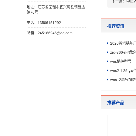
下一篇：
中正
地址：江苏省无锡市宜兴周铁镇新达
路76号
电话：13506151292
推荐资讯
邮箱：245166246@qq.com
2020蒸汽锅炉
zrq-360-n-l
wns锅炉型号
wns2-1.25-y
wns12燃气锅
推荐产品