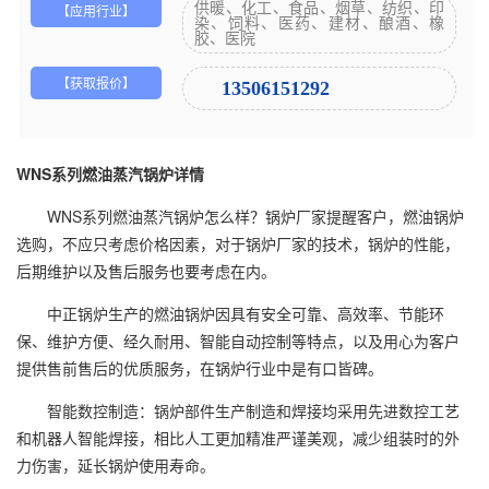
供暖、化工、食品、烟草、纺织、印
【应用行业】
染、饲料、医药、建材、酿酒、橡
胶、医院
【获取报价】
13506151292
WNS系列燃油蒸汽锅炉详情
WNS系列燃油蒸汽锅炉怎么样？
锅炉厂家
提醒客户，燃油锅炉
选购，不应只考虑价格因素，对于锅炉厂家的技术，锅炉的性能，
后期维护以及售后服务也要考虑在内。
中正锅炉生产的燃油锅炉因具有安全可靠、高效率、节能环
保、维护方便、经久耐用、智能自动控制等特点，以及用心为客户
提供售前售后的优质服务，在锅炉行业中是有口皆碑。
智能数控制造：锅炉部件生产制造和焊接均采用先进数控工艺
和机器人智能焊接，相比人工更加精准严谨美观，减少组装时的外
力伤害，延长锅炉使用寿命。