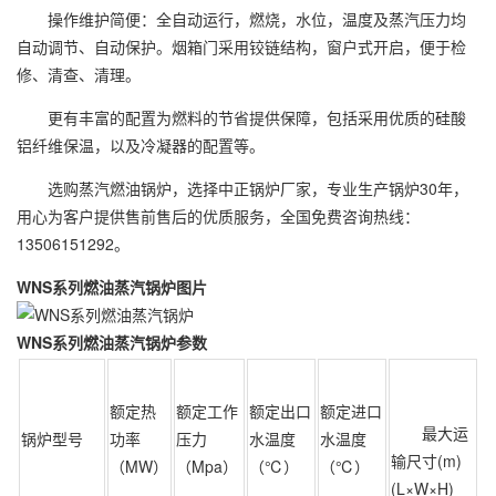
操作维护简便：全自动运行，燃烧，水位，温度及蒸汽压力均
自动调节、自动保护。烟箱门采用铰链结构，窗户式开启，便于检
修、清查、清理。
更有丰富的配置为燃料的节省提供保障，包括采用优质的硅酸
铝纤维保温，以及冷凝器的配置等。
选购蒸汽燃油锅炉，选择中正锅炉厂家，专业生产锅炉30年，
用心为客户提供售前售后的优质服务，全国免费咨询热线：
13506151292。
WNS系列燃油蒸汽锅炉图片
WNS系列燃油蒸汽锅炉参数
额定热
额定工作
额定出口
额定进口
最大运
锅炉型号
功率
压力
水温度
水温度
输尺寸(m)
（MW）
（Mpa）
（℃）
（℃）
(L×W×H)