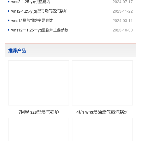
wns2-1.25-y.q供热能力
2024-07-17
wns2-1.25-y(q)型号燃气蒸汽锅炉
2023-11-22
wns12燃气锅炉主要参数
2024-03-11
wns12一1.25一yq型锅炉主要参数
2023-10-30
推荐产品
7MW szs型燃气锅炉
4t/h wns燃油燃气蒸汽锅炉