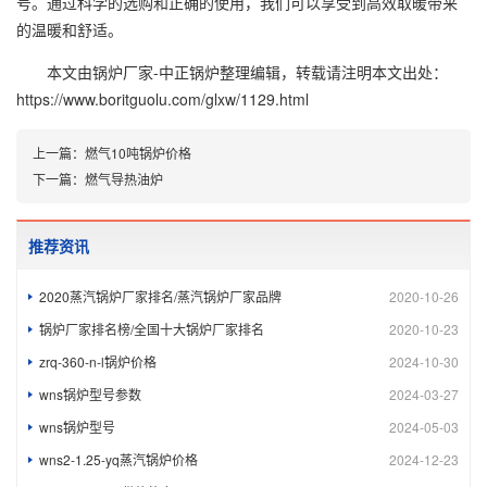
号。通过科学的选购和正确的使用，我们可以享受到高效取暖带来
的温暖和舒适。
本文由
锅炉厂家-中正锅炉
整理编辑，转载请注明本文出处：
https://www.boritguolu.com/glxw/1129.html
上一篇：
燃气10吨锅炉价格
下一篇：
燃气导热油炉
推荐资讯
2020蒸汽锅炉厂家排名/蒸汽锅炉厂家品牌
2020-10-26
锅炉厂家排名榜/全国十大锅炉厂家排名
2020-10-23
zrq-360-n-l锅炉价格
2024-10-30
wns锅炉型号参数
2024-03-27
wns锅炉型号
2024-05-03
wns2-1.25-yq蒸汽锅炉价格
2024-12-23