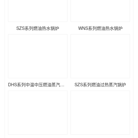
SZS系列燃油热水锅炉
WNS系列燃油热水锅炉
DHS系列中温中压燃油蒸汽锅炉
SZS系列燃油过热蒸汽锅炉