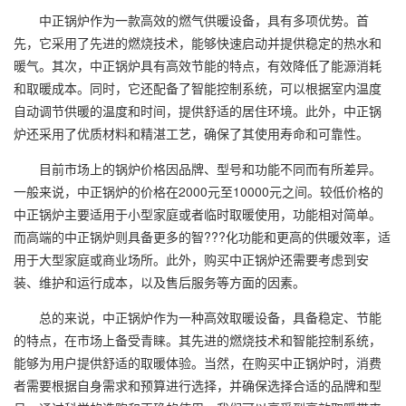
中正锅炉作为一款高效的燃气供暖设备，具有多项优势。首
先，它采用了先进的燃烧技术，能够快速启动并提供稳定的热水和
暖气。其次，中正锅炉具有高效节能的特点，有效降低了能源消耗
和取暖成本。同时，它还配备了智能控制系统，可以根据室内温度
自动调节供暖的温度和时间，提供舒适的居住环境。此外，中正锅
炉还采用了优质材料和精湛工艺，确保了其使用寿命和可靠性。
目前市场上的锅炉价格因品牌、型号和功能不同而有所差异。
一般来说，中正锅炉的价格在2000元至10000元之间。较低价格的
中正锅炉主要适用于小型家庭或者临时取暖使用，功能相对简单。
而高端的中正锅炉则具备更多的智???化功能和更高的供暖效率，适
用于大型家庭或商业场所。此外，购买中正锅炉还需要考虑到安
装、维护和运行成本，以及售后服务等方面的因素。
总的来说，中正锅炉作为一种高效取暖设备，具备稳定、节能
的特点，在市场上备受青睐。其先进的燃烧技术和智能控制系统，
能够为用户提供舒适的取暖体验。当然，在购买中正锅炉时，消费
者需要根据自身需求和预算进行选择，并确保选择合适的品牌和型