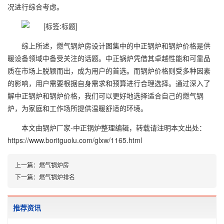
况进行综合考虑。
综上所述，燃气锅炉房设计图集中的中正锅炉和锅炉价格是供
暖设备领域中备受关注的话题。中正锅炉凭借其卓越性能和可靠品
质在市场上脱颖而出，成为用户的首选。而锅炉价格则受多种因素
的影响，用户需要根据自身需求和预算进行合理选择。通过深入了
解中正锅炉和锅炉价格，我们可以更好地选择适合自己的燃气锅
炉，为家庭和工作场所提供温暖舒适的环境。
本文由
锅炉厂家-中正锅炉
整理编辑，转载请注明本文出处：
https://www.boritguolu.com/glxw/1165.html
上一篇：
燃气锅炉房
下一篇：
燃气锅炉排名
推荐资讯