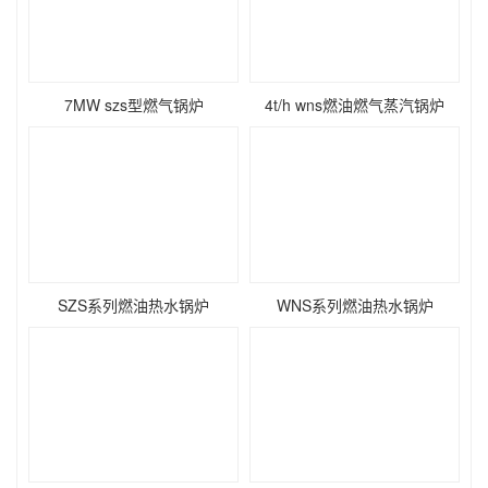
7MW szs型燃气锅炉
4t/h wns燃油燃气蒸汽锅炉
SZS系列燃油热水锅炉
WNS系列燃油热水锅炉