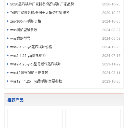
2020蒸汽锅炉厂家排名/蒸汽锅炉厂家品牌
2020-10-26
锅炉厂家排名榜/全国十大锅炉厂家排名
2020-10-23
zrq-360-n-l锅炉价格
2024-10-30
wns锅炉型号参数
2024-03-27
wns锅炉型号
2024-05-03
wns2-1.25-yq蒸汽锅炉价格
2024-12-23
wns2-1.25-y.q供热能力
2024-07-17
wns2-1.25-y(q)型号燃气蒸汽锅炉
2023-11-22
wns12燃气锅炉主要参数
2024-03-11
wns12一1.25一yq型锅炉主要参数
2023-10-30
推荐产品