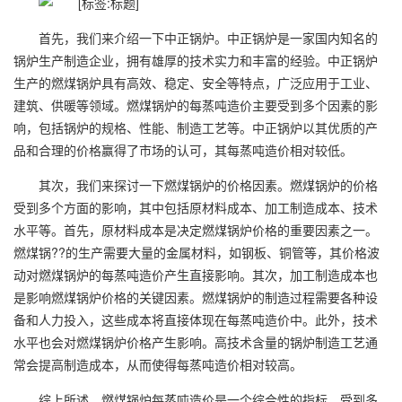
首先，我们来介绍一下中正锅炉。中正锅炉是一家国内知名的
锅炉生产制造企业，拥有雄厚的技术实力和丰富的经验。中正锅炉
生产的燃煤锅炉具有高效、稳定、安全等特点，广泛应用于工业、
建筑、供暖等领域。燃煤锅炉的每蒸吨造价主要受到多个因素的影
响，包括锅炉的规格、性能、制造工艺等。中正锅炉以其优质的产
品和合理的价格赢得了市场的认可，其每蒸吨造价相对较低。
其次，我们来探讨一下燃煤锅炉的价格因素。燃煤锅炉的价格
受到多个方面的影响，其中包括原材料成本、加工制造成本、技术
水平等。首先，原材料成本是决定燃煤锅炉价格的重要因素之一。
燃煤锅??的生产需要大量的金属材料，如钢板、铜管等，其价格波
动对燃煤锅炉的每蒸吨造价产生直接影响。其次，加工制造成本也
是影响燃煤锅炉价格的关键因素。燃煤锅炉的制造过程需要各种设
备和人力投入，这些成本将直接体现在每蒸吨造价中。此外，技术
水平也会对燃煤锅炉价格产生影响。高技术含量的锅炉制造工艺通
常会提高制造成本，从而使得每蒸吨造价相对较高。
综上所述，燃煤锅炉每蒸吨造价是一个综合性的指标，受到多