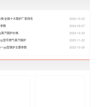
榜/全国十大锅炉厂家排名
2020-10-23
号参数
2024-03-27
5-yq蒸汽锅炉价格
2024-12-23
5-y(q)型号燃气蒸汽锅炉
2023-11-22
.25一yq型锅炉主要参数
2023-10-30