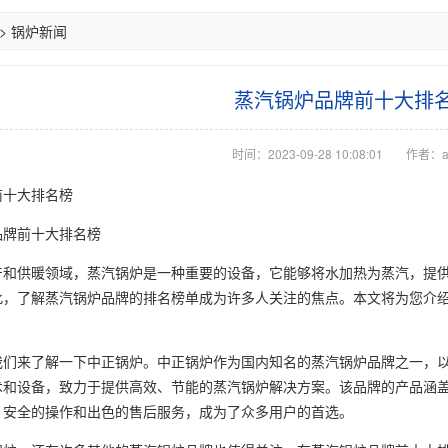
>
锅炉新闻
蒸汽锅炉品牌前十大排
时间：2023-09-28 10:08:01
作者：a
前十大排名榜
品牌前十大排名榜
产和供暖领域，蒸汽锅炉是一种重要的设备，它能够将水加热为蒸汽，提
此，了解蒸汽锅炉品牌的排名榜单成为许多人关注的焦点。本文将为您介
我们来了解一下中正锅炉。中正锅炉作为国内知名的蒸汽锅炉品牌之一，
术和设备，致力于提供高效、节能的蒸汽锅炉解决方案。该品牌的产品涵
、安全的操作和出色的售后服务，成为了众多用户的首选。