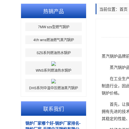
当前位置：
首页
热销产品
7MW szs型燃气锅炉
4t/h wns燃油燃气蒸汽锅炉
SZS系列燃油热水锅炉
蒸汽锅炉品牌
蒸汽锅炉
WNS系列燃油热水锅炉
在工业生
DHS系列中温中压燃油蒸汽锅炉
制造行业，因
锅炉价格。
联系我们
首先，让
拥有先进的技
锅炉厂家哪个好-锅炉厂家排名-
其稳定的性能
锅炉厂家-无锡中正锅炉有限公