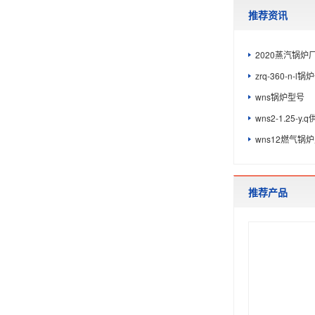
推荐资讯
2020蒸汽锅炉
zrq-360-n-l
wns锅炉型号
wns2-1.25-y
wns12燃气锅
推荐产品