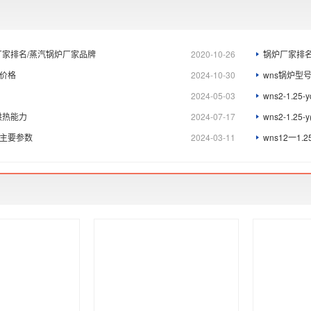
厂家排名/蒸汽锅炉厂家品牌
2020-10-26
锅炉厂家排名
锅炉价格
2024-10-30
wns锅炉型
2024-05-03
wns2-1.2
.q供热能力
2024-07-17
wns2-1.2
炉主要参数
2024-03-11
wns12一1