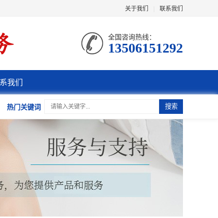
关于我们
|
联系我们
全国咨询热线：
13506151292
系我们
热门关键词
搜索