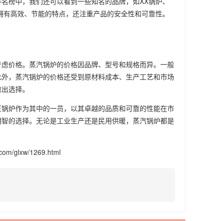
名榜中，我们还可以看到一些知名的品牌，如XX锅炉、
拥有高效、节能的特点，还注重产品的安全性和可靠性。
考虑价格。蒸汽锅炉的价格因品牌、型号和规格而异。一般
此外，蒸汽锅炉的价格还受到原材料成本、生产工艺和市场
做出选择。
正锅炉作为其中的一员，以其卓越的品质和可靠的性能在市
明智的选择。无论是工业生产还是民用供暖，蒸汽锅炉都是
/glxw/1269.html