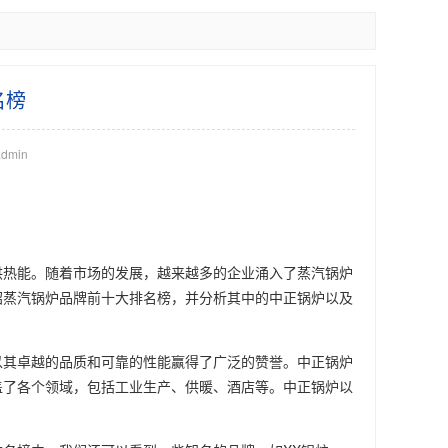
名榜
dmin
供热能。随着市场的发展，越来越多的企业涌入了蒸汽锅炉
绍蒸汽锅炉品牌前十大排名榜，并分析其中的中正锅炉以及
以其卓越的品质和可靠的性能赢得了广泛的赞誉。中正锅炉
盖了各个领域，包括工业生产、供暖、酒店等。中正锅炉以