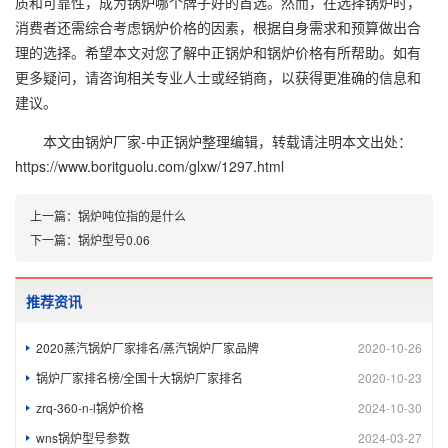
质和可靠性，成为锅炉哪个牌子好的首选。然而，在选择锅炉时，
消费者还需综合考虑锅炉价格的因素，根据自身需求和预算做出合
理的选择。希望本文对您了解中正锅炉和锅炉价格有所帮助。如有
更多疑问，请咨询相关专业人士或经销商，以获得更准确的信息和
建议。
本文由
锅炉厂家-中正锅炉
整理编辑，转载请注明本文出处：
https://www.boritguolu.com/glxw/1297.html
上一篇：
锅炉吨位指的是什么
下一篇：
锅炉型号0.06
推荐资讯
2020蒸汽锅炉厂家排名/蒸汽锅炉厂家品牌
2020-10-26
锅炉厂家排名榜/全国十大锅炉厂家排名
2020-10-23
zrq-360-n-l锅炉价格
2024-10-30
wns锅炉型号参数
2024-03-27