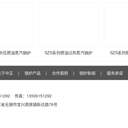
温中压燃油蒸汽锅炉
SZS系列燃油过热蒸汽锅炉
SZS系
关于中正
|
锅炉产品
|
合作案例
|
锅炉新闻
|
服务承诺
51292 传真：13506151292
省无锡市宜兴周铁镇新达路76号