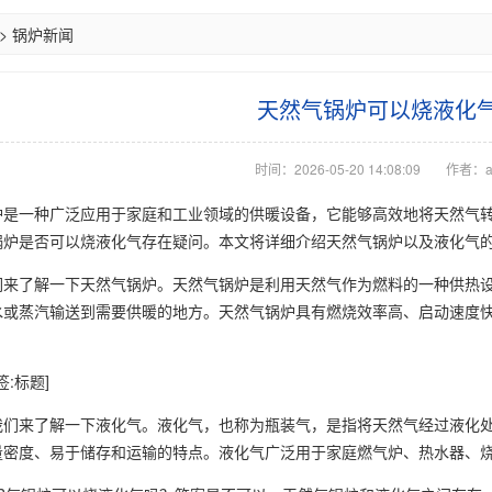
>
锅炉新闻
天然气锅炉可以烧液化
时间：2026-05-20 14:08:09
作者：a
炉是一种广泛应用于家庭和工业领域的供暖设备，它能够高效地将天然气
锅炉是否可以烧液化气存在疑问。本文将详细介绍天然气锅炉以及液化气
们来了解一下天然气锅炉。天然气锅炉是利用天然气作为燃料的一种供热
水或蒸汽输送到需要供暖的地方。天然气锅炉具有燃烧效率高、启动速度
我们来了解一下液化气。液化气，也称为瓶装气，是指将天然气经过液化
量密度、易于储存和运输的特点。液化气广泛用于家庭燃气炉、热水器、