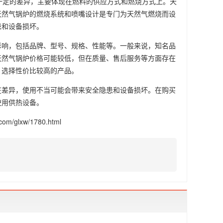
一定的差异，主要体现在燃料的供应方式和燃烧方式上。天
天然气锅炉的燃烧系统和喷嘴设计是专门为天然气燃烧而设
患和设备损坏。
影响，包括品牌、型号、规格、性能等。一般来说，知名品
天然气锅炉价格可能较低，但在质量、售后服务等方面存在
，选择性价比较高的产品。
在差异，使用不当可能会带来安全隐患和设备损坏。在购买
使用供热设备。
/glxw/1780.html