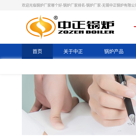
欢迎光临锅炉厂家哪个好-锅炉厂家排名-锅炉厂家-无锡中正锅炉有限公
首页
关于中正
锅炉产品