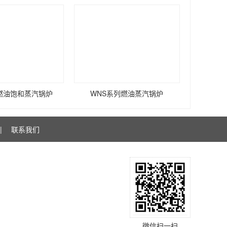
列燃油饱和蒸汽锅炉
WNS系列燃油蒸汽锅炉
|
联系我们
微信扫一扫