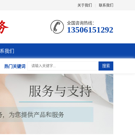
关于我们
|
联系我们
全国咨询热线：
13506151292
系我们
热门关键词
搜索