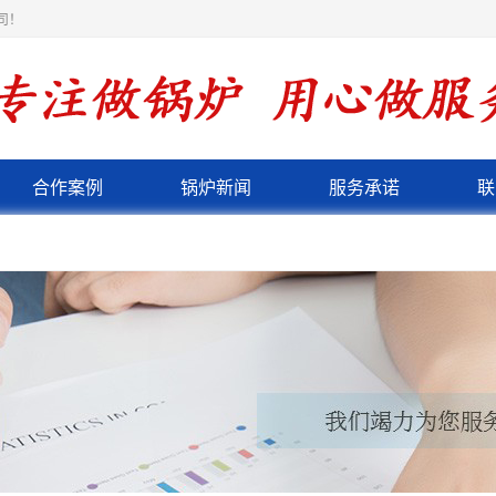
司！
合作案例
锅炉新闻
服务承诺
联