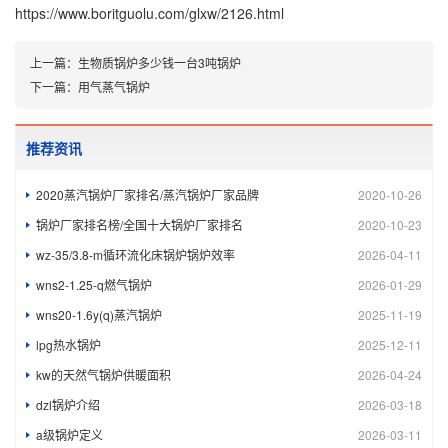
https://www.boritguolu.com/glxw/2126.html
上一篇：
生物质锅炉多少钱一台3吨锅炉
下一篇：
用气蒸气锅炉
推荐资讯
2020蒸汽锅炉厂家排名/蒸汽锅炉厂家品牌
2020-10-26
锅炉厂家排名榜/全国十大锅炉厂家排名
2020-10-23
wz-35/3.8-m循环流化床锅炉锅炉效率
2026-04-11
wns2-1.25-q燃气锅炉
2026-01-29
wns20-1.6y(q)蒸汽锅炉
2025-11-19
lpg热水锅炉
2025-12-11
kw的天然气锅炉供暖面积
2026-04-24
dzl锅炉介绍
2026-03-18
a级锅炉定义
2026-03-11