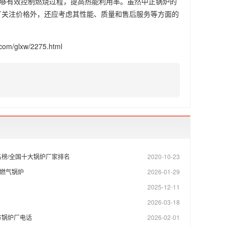
能够有效控制燃烧过程，提高热能利用率。虽然中正锅炉的
了关注价格外，还应考虑其性能、质量和售后服务等方面的
/glxw/2275.html
榜/全国十大锅炉厂家排名
2020-10-23
5-q燃气锅炉
2026-01-29
2025-12-11
2026-03-18
方锅炉厂电话
2026-02-01