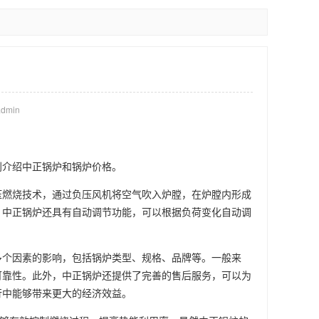
dmin
别介绍中正锅炉和锅炉价格。
压燃烧技术，通过负压风机将空气吹入炉膛，在炉膛内形成
，中正锅炉还具有自动调节功能，可以根据负荷变化自动调
多个因素的影响，包括锅炉类型、规格、品牌等。一般来
可靠性。此外，中正锅炉还提供了完善的售后服务，可以为
行中能够带来更大的经济效益。