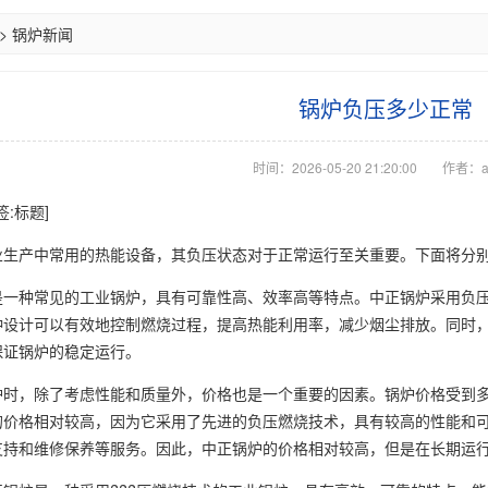
>
锅炉新闻
锅炉负压多少正常
时间：2026-05-20 21:20:00
作者：a
业生产中常用的热能设备，其负压状态对于正常运行至关重要。下面将分
是一种常见的工业锅炉，具有可靠性高、效率高等特点。中正锅炉采用负
种设计可以有效地控制燃烧过程，提高热能利用率，减少烟尘排放。同时
保证锅炉的稳定运行。
炉时，除了考虑性能和质量外，价格也是一个重要的因素。锅炉价格受到
的价格相对较高，因为它采用了先进的负压燃烧技术，具有较高的性能和
支持和维修保养等服务。因此，中正锅炉的价格相对较高，但是在长期运