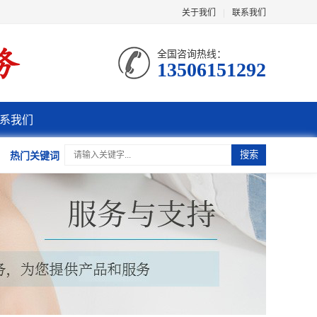
关于我们
|
联系我们
全国咨询热线：
13506151292
系我们
热门关键词
搜索