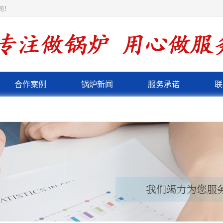
司！
合作案例
锅炉新闻
服务承诺
联