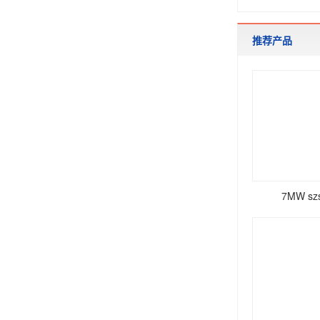
推荐产品
7MW s