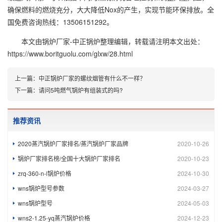
确保燃料的燃烧充分，大大降低Nox的产生，实现节能环保排放。全
国免费咨询热线：13506151292。
本文由
锅炉厂家-中正锅炉
整理编辑，转载请注明本文出处：
https://www.boritguolu.com/glxw/28.html
上一篇：
中正锅炉厂家的螺纹烟管有什么不一样？
下一篇：
请问5吨燃气锅炉有组装式的吗?
推荐资讯
2020蒸汽锅炉厂家排名/蒸汽锅炉厂家品牌
2020-10-26
锅炉厂家排名榜/全国十大锅炉厂家排名
2020-10-23
zrq-360-n-l锅炉价格
2024-10-30
wns锅炉型号参数
2024-03-27
wns锅炉型号
2024-05-03
wns2-1.25-yq蒸汽锅炉价格
2024-12-23