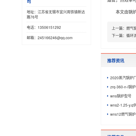
地址：江苏省无锡市宜兴周铁镇新达
本文由
锅
路76号
电话：13506151292
上一篇：
燃气
邮箱：245166246@qq.com
下一篇：
循环流
推荐资讯
2020蒸汽锅炉
zrq-360-n-l
wns锅炉型号
wns2-1.25-y
wns12燃气锅