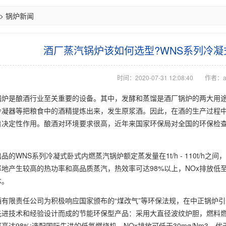
>
锅炉新闻
酒厂蒸汽锅炉该如何选型?WNS系列冷
时间：2020-07-31 12:08:40
作者：a
是酿酒行业至关重要的设备。其中，发酵和蒸馏是酒厂锅炉的两大用途。
冷凝器等把粮食中的酒精提炼出来，发生原浆酒。因此，在酒的生产过程
着决定性作用。酿酒对环境要求很高，近年来国家环保局对全国的环保检
。
WNS系列冷凝式卧式内燃蒸汽锅炉额定蒸发量在1t/h - 110t/h
地产生较高的热功率和高品质蒸汽，热效率可达98%以上，NOx排放低至3
本。
责任公司为积极响应国家颁布的“煤改气”等环保法规，在中正锅炉引进WN
先进技术和经验设计而成的节能环保型产品：采用大直径波纹炉胆，燃料燃
高达98%;选配国际先进的低氮燃烧机，NOx排放可低于30mg/Nm3，