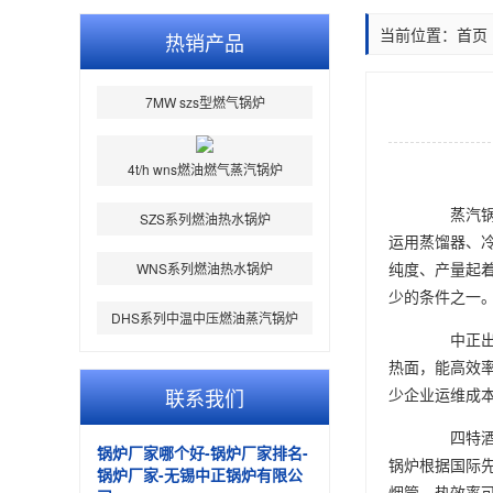
当前位置：
首页
热销产品
7MW szs型燃气锅炉
4t/h wns燃油燃气蒸汽锅炉
SZS系列燃油热水锅炉
蒸汽锅炉
运用蒸馏器、
WNS系列燃油热水锅炉
纯度、产量起
少的条件之一
DHS系列中温中压燃油蒸汽锅炉
中正出品的
热面，能高效率
联系我们
少企业运维成
锅炉厂家哪个好-锅炉厂家排名-
四特酒有限
锅炉厂家-无锡中正锅炉有限公
锅炉根据国际
司
烟管，热效率可