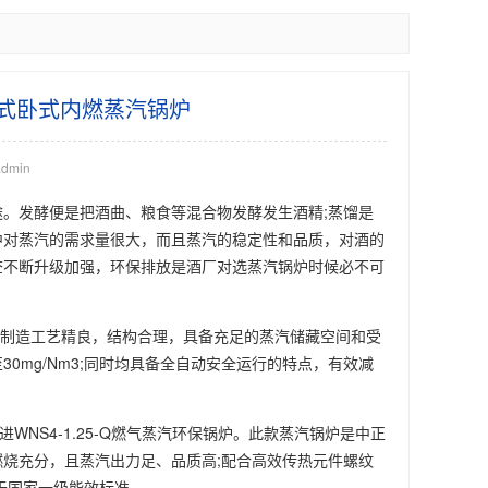
凝式卧式内燃蒸汽锅炉
dmin
发酵便是把酒曲、粮食等混合物发酵发生酒精;蒸馏是
中对蒸汽的需求量很大，而且蒸汽的稳定性和品质，对酒的
查不断升级加强，环保排放是酒厂对选蒸汽锅炉时候必不可
之间，制造工艺精良，结构合理，具备充足的蒸汽储藏空间和受
0mg/Nm3;同时均具备全自动安全运行的特点，有效减
S4-1.25-Q燃气蒸汽环保锅炉。此款蒸汽锅炉是中正
烧充分，且蒸汽出力足、品质高;配合高效传热元件螺纹
优于国家一级能效标准。