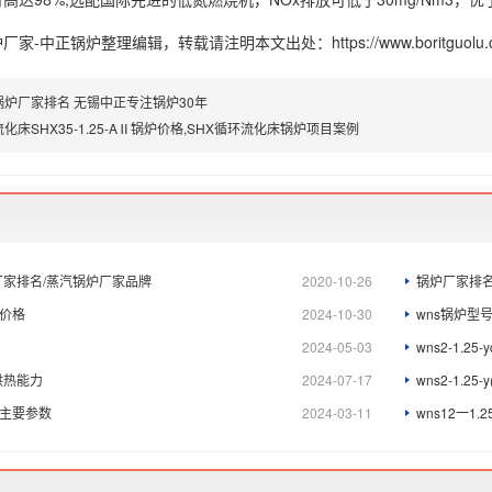
炉厂家-中正锅炉
整理编辑，转载请注明本文出处：https://www.boritguolu.com
锅炉厂家排名 无锡中正专注锅炉30年
化床SHX35-1.25-AⅡ锅炉价格,SHX循环流化床锅炉项目案例
厂家排名/蒸汽锅炉厂家品牌
2020-10-26
锅炉厂家排名
锅炉价格
2024-10-30
wns锅炉型
2024-05-03
wns2-1.2
.q供热能力
2024-07-17
wns2-1.2
炉主要参数
2024-03-11
wns12一1