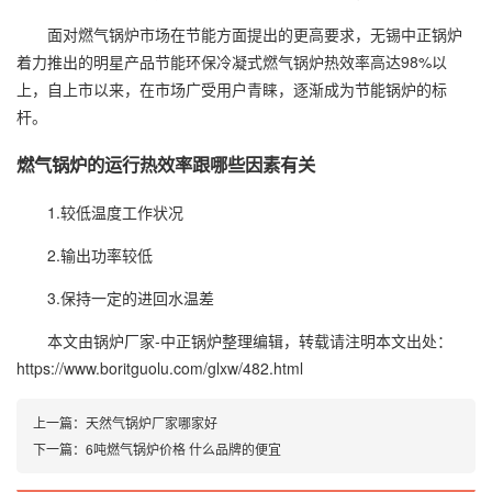
面对燃气锅炉市场在节能方面提出的更高要求，无锡中正锅炉
着力推出的明星产品节能环保冷凝式燃气锅炉热效率高达98%以
上，自上市以来，在市场广受用户青睐，逐渐成为节能锅炉的标
杆。
燃气锅炉的运行热效率跟哪些因素有关
1.较低温度工作状况
2.输出功率较低
3.保持一定的进回水温差
本文由
锅炉厂家-中正锅炉
整理编辑，转载请注明本文出处：
https://www.boritguolu.com/glxw/482.html
上一篇：
天然气锅炉厂家哪家好
下一篇：
6吨燃气锅炉价格 什么品牌的便宜