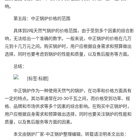
响。
第五段：中正锅炉价格的范围
具体到2吨天然气锅炉的价格范围，由于受到多个因素的综合影
响，无法给出一个准确的数字。一般来说，中正锅炉的价格在几万
元到十几万元之间。购买锅炉时，用户应根据自身需求和预算做出
选择，同时也要考虑到锅炉的性能和质量，以及售后服务等方面。
总结：
中正锅炉作为一种使用天然气的锅炉，在功率和价格方面具有
一定的特点。其功率通常在20-30千瓦之间，而价格受到功率、规
格、品牌和市场供求等多个因素的综合影响。在购买中正锅炉时，
用户应根据自身需求和预算做出选择，同时也要关注锅炉的性能和
质量，以及售后服务等方面的因素。
本文由
锅炉厂家-中正锅炉
整理编辑，转载请注明本文出处：