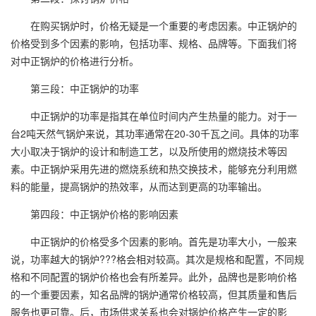
在购买锅炉时，价格无疑是一个重要的考虑因素。中正锅炉的
价格受到多个因素的影响，包括功率、规格、品牌等。下面我们将
对中正锅炉的价格进行分析。
第三段：中正锅炉的功率
中正锅炉的功率是指其在单位时间内产生热量的能力。对于一
台2吨天然气锅炉来说，其功率通常在20-30千瓦之间。具体的功率
大小取决于锅炉的设计和制造工艺，以及所使用的燃烧技术等因
素。中正锅炉采用先进的燃烧系统和热交换技术，能够充分利用燃
料的能量，提高锅炉的热效率，从而达到更高的功率输出。
第四段：中正锅炉价格的影响因素
中正锅炉的价格受多个因素的影响。首先是功率大小，一般来
说，功率越大的锅炉???格会相对较高。其次是规格和配置，不同规
格和不同配置的锅炉价格也会有所差异。此外，品牌也是影响价格
的一个重要因素，知名品牌的锅炉通常价格较高，但其质量和售后
服务也更可靠。后，市场供求关系也会对锅炉价格产生一定的影