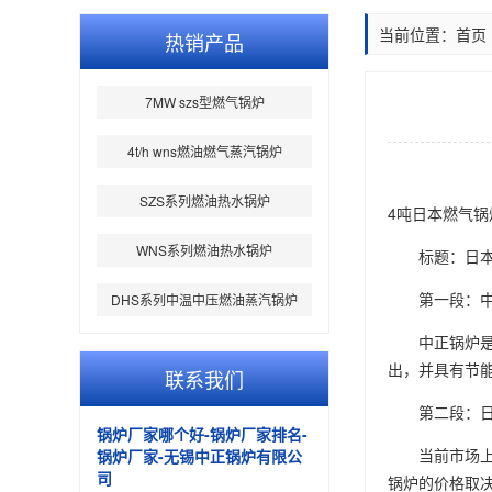
当前位置：
首页
热销产品
7MW szs型燃气锅炉
4t/h wns燃油燃气蒸汽锅炉
4吨日本
燃气锅
SZS系列燃油热水锅炉
标题：日
WNS系列燃油热水锅炉
第一段：
中正锅炉
DHS系列中温中压燃油蒸汽锅炉
出，并具有节
第二段：
联系我们
当前市场
锅炉的价格取
锅炉厂家哪个好-锅炉厂家排名-