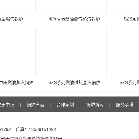
zs型燃气锅炉
4t/h wns燃油燃气蒸汽锅炉
SZS
温中压燃油蒸汽锅炉
SZS系列燃油过热蒸汽锅炉
SZS系
关于中正
|
锅炉产品
|
合作案例
|
锅炉新闻
|
服务承诺
51292 传真：13506151292
省无锡市宜兴周铁镇新达路76号