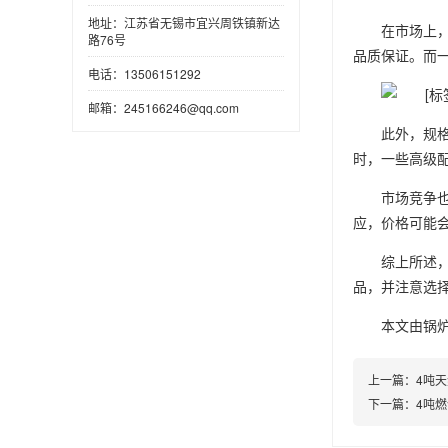
锅炉厂家-无锡中正锅炉有限公
在市场上
司
品质保证。而
地址：江苏省无锡市宜兴周铁镇新达
路76号
电话：13506151292
此外，规
邮箱：245166246@qq.com
时，一些高级
市场竞争
应，价格可能
综上所述
品，并注意选
本文由
锅
上一篇：
4吨
下一篇：
4吨