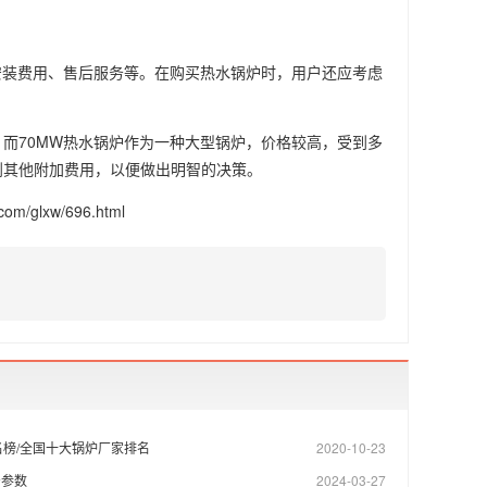
安装费用、售后服务等。在购买热水锅炉时，用户还应考虑
而70MW热水锅炉作为一种大型锅炉，价格较高，受到多
到其他附加费用，以便做出明智的决策。
/glxw/696.html
榜/全国十大锅炉厂家排名
2020-10-23
号参数
2024-03-27