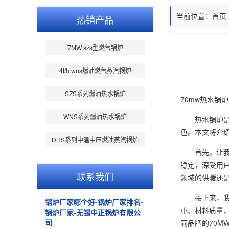
当前位置：
首页
热销产品
7MW szs型燃气锅炉
4t/h wns燃油燃气蒸汽锅炉
SZS系列燃油热水锅炉
70mw热水锅
WNS系列燃油热水锅炉
热水锅炉
色。本文将介绍
DHS系列中温中压燃油蒸汽锅炉
首先，让
稳定，深受用
联系我们
领域的供暖还
接下来，
锅炉厂家哪个好-锅炉厂家排名-
小、材料质量
锅炉厂家-无锡中正锅炉有限公
司
同品牌的70