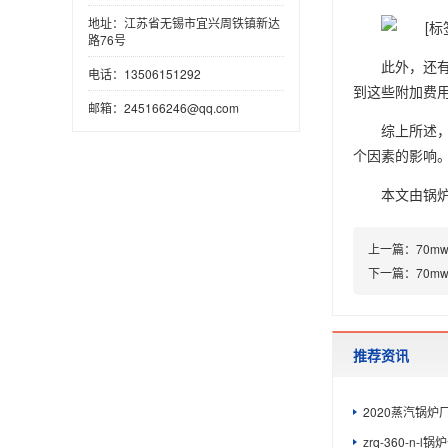
地址：江苏省无锡市宜兴周铁镇新达
路76号
此外，还
电话：13506151292
到这些附加费
邮箱：245166246@qq.com
综上所述
个因素的影响
本文由
锅
上一篇：
70
下一篇：
70m
推荐资讯
2020蒸汽锅炉
zrq-360-n-l