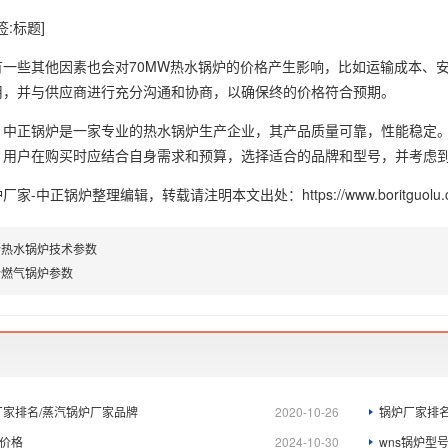
有一些其他因素也会对70MW热水锅炉的价格产生影响，比如运输成本、
用，并与供应商进行充分沟通和协商，以确保终的价格符合预期。
，中正锅炉是一家专业的热水锅炉生产企业，其产品质量可靠，性能稳定。
。用户在购买时应结合自身需求和预算，选择适合的品牌和型号，并考虑
炉厂家-中正锅炉
整理编辑，转载请注明本文出处：https://www.boritguolu.com
mw热水锅炉技术参数
w燃气锅炉参数
厂家排名/蒸汽锅炉厂家品牌
2020-10-26
锅炉厂家排名
锅炉价格
2024-10-30
wns锅炉型