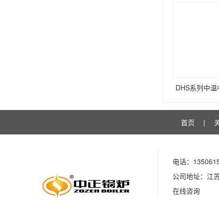
DHS系列中
首页
|
电话：135061
公司地址：江苏
在线咨询