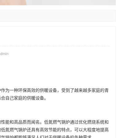
dmin
炉作为一种环保高效的供暖设备，受到了越来越多家庭的青
适合自己家庭的供暖设备。
的性能和高品质而闻名。低氮燃气锅炉通过优化燃烧系统和
的低氮燃气锅炉还具有高效节能的特点，可以大程度地提高
燃气锅炉都能够满足人们对于供暖设备的各种需求。