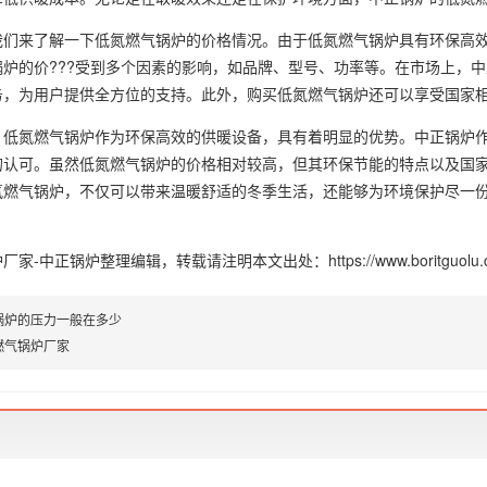
我们来了解一下低氮燃气锅炉的价格情况。由于低氮燃气锅炉具有环保高
锅炉的价???受到多个因素的影响，如品牌、型号、功率等。在市场上，
务，为用户提供全方位的支持。此外，购买低氮燃气锅炉还可以享受国家
，低氮燃气锅炉作为环保高效的供暖设备，具有着明显的优势。中正锅炉
的认可。虽然低氮燃气锅炉的价格相对较高，但其环保节能的特点以及国
氮燃气锅炉，不仅可以带来温暖舒适的冬季生活，还能够为环境保护尽一
炉厂家-中正锅炉
整理编辑，转载请注明本文出处：https://www.boritguolu.com
锅炉的压力一般在多少
燃气锅炉厂家