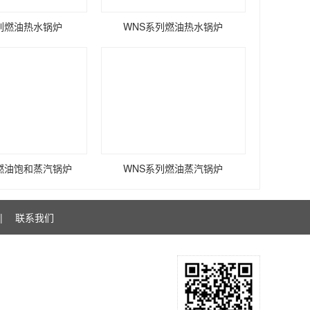
系列燃油热水锅炉
WNS系列燃油热水锅炉
列燃油饱和蒸汽锅炉
WNS系列燃油蒸汽锅炉
|
联系我们