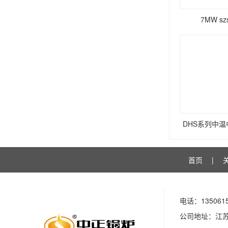
7MW s
DHS系列中
首页
|
电话：135061
公司地址：江苏