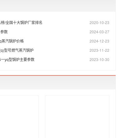
榜/全国十大锅炉厂家排名
2020-10-23
号参数
2024-03-27
5-yq蒸汽锅炉价格
2024-12-23
5-y(q)型号燃气蒸汽锅炉
2023-11-22
.25一yq型锅炉主要参数
2023-10-30