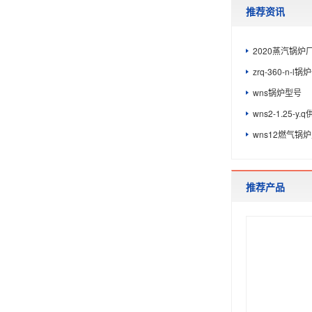
推荐资讯
2020蒸汽锅炉
zrq-360-n-l
wns锅炉型号
wns2-1.25-y
wns12燃气锅
推荐产品