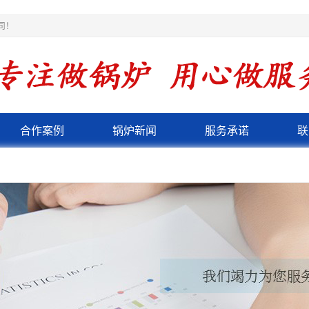
司！
合作案例
锅炉新闻
服务承诺
联