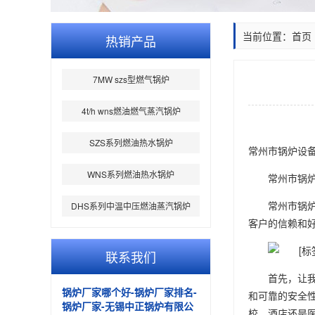
当前位置：
首页
热销产品
7MW szs型燃气锅炉
4t/h wns燃油燃气蒸汽锅炉
SZS系列燃油热水锅炉
常州市锅炉设
WNS系列燃油热水锅炉
常州市锅
常州市锅
DHS系列中温中压燃油蒸汽锅炉
客户的信赖和
联系我们
首先，让
锅炉厂家哪个好-锅炉厂家排名-
和可靠的安全
锅炉厂家-无锡中正锅炉有限公
校、酒店还是