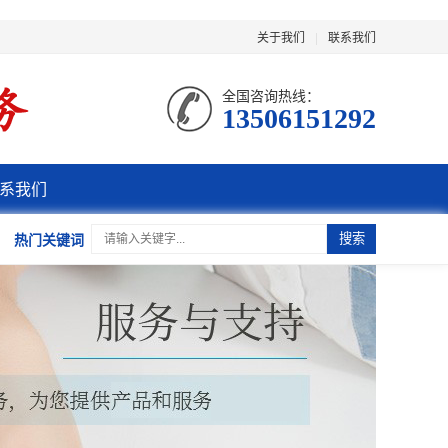
关于我们
|
联系我们
全国咨询热线：
13506151292
系我们
热门关键词
搜索