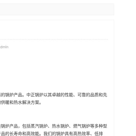
dmin
质的锅炉产品。中正锅炉以其卓越的性能、可靠的品质和先
的供暖和热水解决方案。
类锅炉产品，包括蒸汽锅炉、热水锅炉、
燃气锅炉
等多种型
产品的长寿命和高效能。我们的锅炉具有高热效率、低排