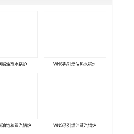
系列燃油热水锅炉
WNS系列燃油热水锅炉
列燃油饱和蒸汽锅炉
WNS系列燃油蒸汽锅炉