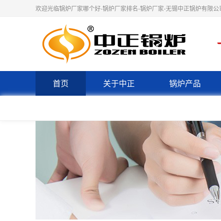
欢迎光临锅炉厂家哪个好-锅炉厂家排名-锅炉厂家-无锡中正锅炉有限公
首页
关于中正
锅炉产品