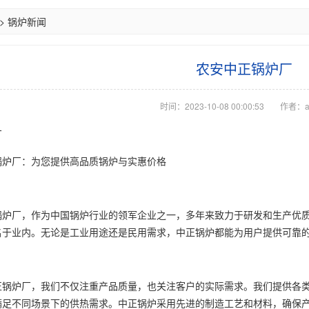
>
锅炉新闻
农安中正锅炉厂
时间：2023-10-08 00:00:53
作者：a
厂
锅炉厂：为您提供高品质锅炉与实惠价格
锅炉厂，作为中国锅炉行业的领军企业之一，多年来致力于研发和生产优
名于业内。无论是工业用途还是民用需求，中正锅炉都能为用户提供可靠
正锅炉厂，我们不仅注重产品质量，也关注客户的实际需求。我们提供各
满足不同场景下的供热需求。中正锅炉采用先进的制造工艺和材料，确保