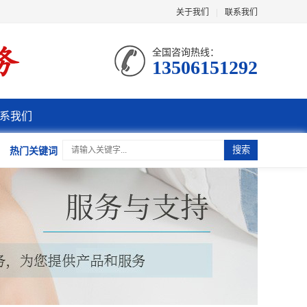
关于我们
|
联系我们
全国咨询热线：
13506151292
系我们
热门关键词
搜索