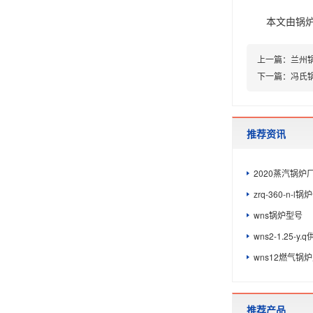
本文由
锅
上一篇：
兰州
下一篇：
冯氏
推荐资讯
2020蒸汽锅炉
zrq-360-n-l
wns锅炉型号
wns2-1.25-y
wns12燃气锅
推荐产品