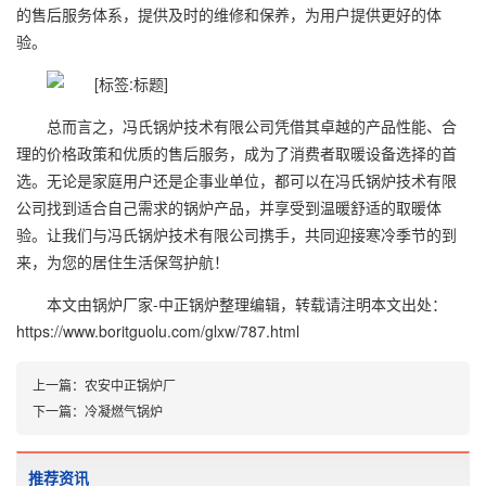
的售后服务体系，提供及时的维修和保养，为用户提供更好的体
验。
总而言之，冯氏锅炉技术有限公司凭借其卓越的产品性能、合
理的价格政策和优质的售后服务，成为了消费者取暖设备选择的首
选。无论是家庭用户还是企事业单位，都可以在冯氏锅炉技术有限
公司找到适合自己需求的锅炉产品，并享受到温暖舒适的取暖体
验。让我们与冯氏锅炉技术有限公司携手，共同迎接寒冷季节的到
来，为您的居住生活保驾护航！
本文由
锅炉厂家-中正锅炉
整理编辑，转载请注明本文出处：
https://www.boritguolu.com/glxw/787.html
上一篇：
农安中正锅炉厂
下一篇：
冷凝燃气锅炉
推荐资讯