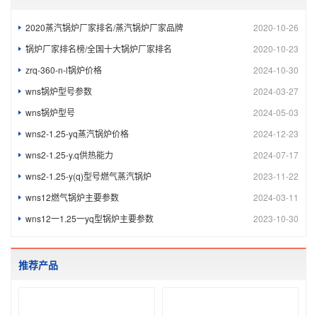
2020蒸汽锅炉厂家排名/蒸汽锅炉厂家品牌
2020-10-26
锅炉厂家排名榜/全国十大锅炉厂家排名
2020-10-23
zrq-360-n-l锅炉价格
2024-10-30
wns锅炉型号参数
2024-03-27
wns锅炉型号
2024-05-03
wns2-1.25-yq蒸汽锅炉价格
2024-12-23
wns2-1.25-y.q供热能力
2024-07-17
wns2-1.25-y(q)型号燃气蒸汽锅炉
2023-11-22
wns12燃气锅炉主要参数
2024-03-11
wns12一1.25一yq型锅炉主要参数
2023-10-30
推荐产品